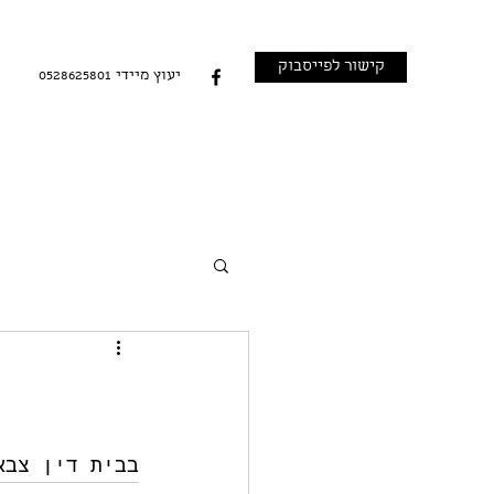
קישור לפייסבוק
0528625801 יעוץ מיידי
בבית דין צב 